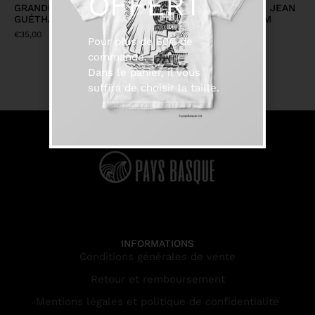
OFFERT
GRANDE AFFICHE
GRANDE AFFICHE ST JEAN
GUÉTHARY 70CM X 50CM
DE LUZ 70CM X 50CM
€
35,00
€
35,00
Pour plus de 60€ de
commande.
Dans le panier, il vous
suffira de choisir la taille.
INFORMATIONS
Conditions générales de vente
Retour et remboursement
Mentions légales et politique de confidentialité