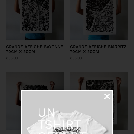
GRANDE AFFICHE BAYONNE
GRANDE AFFICHE BIARRITZ
70CM X 50CM
70CM X 50CM
€
35,00
€
35,00
UN
TSHIRT