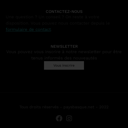
CONTACTEZ-NOUS
Une question ? Un conseil ? On reste à votre
disposition. Vous pouvez nous contacter depuis le
formulaire de contact
.
NEWSLETTER
Vous pouvez vous inscrire à notre newsletter pour être
tenus informés des nouveautés
Vous inscrire
Tous droits réservés - paysbasque.net - 2022