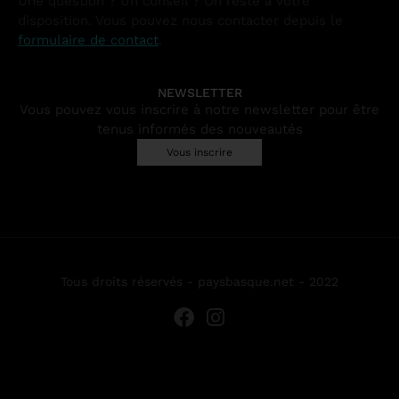
Une question ? Un conseil ? On reste à votre
disposition. Vous pouvez nous contacter depuis le
formulaire de contact
.
NEWSLETTER
Vous pouvez vous inscrire à notre newsletter pour être
tenus informés des nouveautés
Vous inscrire
Tous droits réservés - paysbasque.net - 2022