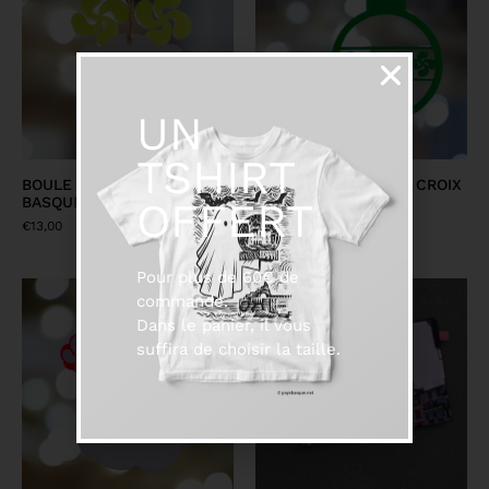
UN
TSHIRT
BOULE NOËL PETIT RENNE
BOULE NOËL PETITE CROIX
BASQUE
BASQUE VERTE
OFFERT
€
13,00
€
6,50
Pour plus de 60€ de
commande.
Dans le panier, il vous
suffira de choisir la taille.