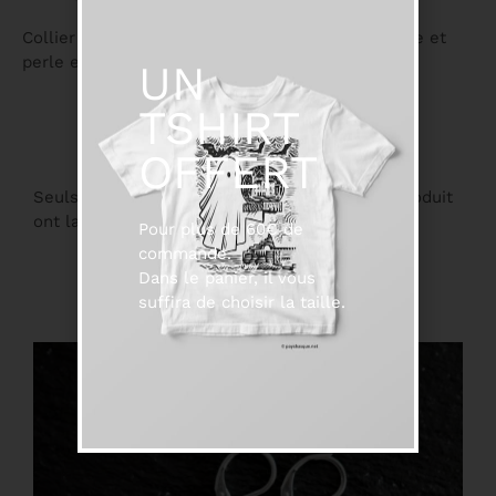
Collier ras du cou 40 cm , chaîne acier inoxydable et
perle en verre .
UN
TSHIRT
OFFERT
Seuls les clients connectés ayant acheté ce produit
ont la possibilité de laisser un avis.
Pour plus de 60€ de
commande.
Dans le panier, il vous
Suggestions
suffira de choisir la taille.