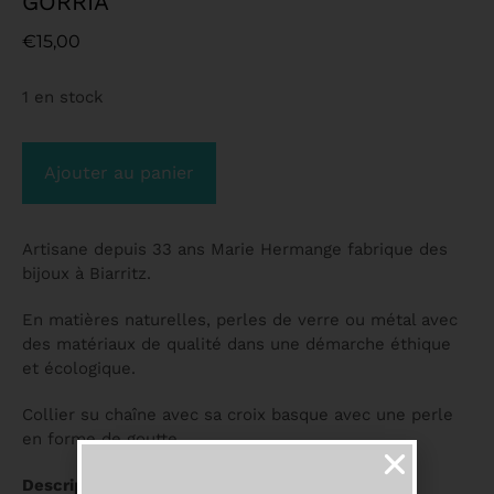
GORRIA
€
15,00
1 en stock
Ajouter au panier
Artisane depuis 33 ans Marie Hermange fabrique des
bijoux à Biarritz.
En matières naturelles, perles de verre ou métal avec
des matériaux de qualité dans une démarche éthique
et écologique.
Collier su chaîne avec sa croix basque avec une perle
en forme de goutte.
Description :