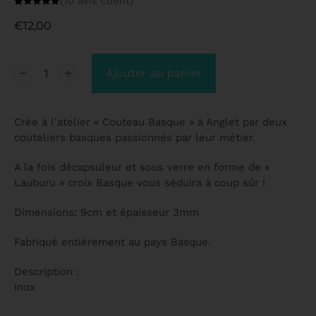
(
10
avis client)
Noté
10
4.90
sur 5
€
12,00
basé sur
notations
client
Ajouter au panier
Crée à l’atelier « Couteau Basque » à Anglet par deux
couteliers basques passionnés par leur métier.
A la fois décapsuleur et sous verre en forme de «
Lauburu » croix Basque vous séduira à coup sûr !
Dimensions: 9cm et épaisseur 3mm
Fabriqué entièrement au pays Basque.
Description :
Inox