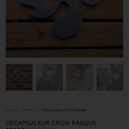
Accueil
A table !
Décapsuleur Croix Basque
Vous êtes ici :
DÉCAPSULEUR CROIX BASQUE