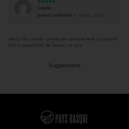
Note
5
sur
Gisele
5
(client confirmé)
11 février 2023
Seuls les clients connectés ayant acheté ce produit
ont la possibilité de laisser un avis.
Suggestions