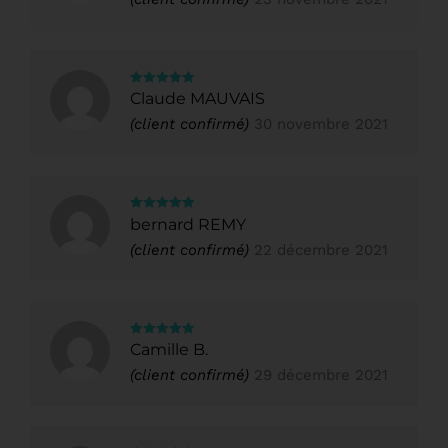
Note
5
sur
Claude MAUVAIS
5
(client confirmé)
30 novembre 2021
Note
5
sur
bernard REMY
5
(client confirmé)
22 décembre 2021
Note
5
sur
Camille B.
5
(client confirmé)
29 décembre 2021