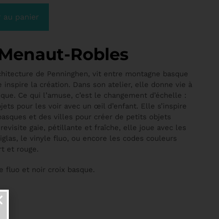
 au panier
 Menaut-Robles
chitecture de Penninghen, vit entre montagne basque
 inspire la création. Dans son atelier, elle donne vie à
que. Ce qui l’amuse, c’est le changement d’échelle :
jets pour les voir avec un œil d’enfant. Elle s’inspire
asques et des villes pour créer de petits objets
revisite gaie, pétillante et fraîche, elle joue avec les
las, le vinyle fluo, ou encore les codes couleurs
rt et rouge.
 fluo et noir croix basque.