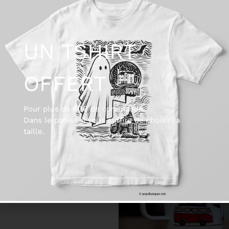
UN TSHIRT
OFFERT
Pour plus de 60€ de commande.
Dans le panier, il vous suffira de choisir la
 possibilité de laisser
taille.