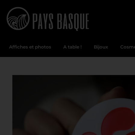
Affiches et photos
A table !
Bijoux
Cosmé