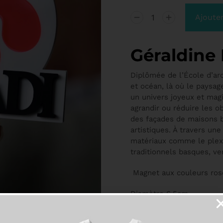
Ajouter
Géraldine
Diplômée de l’École d’ar
et océan, là où le paysage
un univers joyeux et magi
agrandir ou réduire les ob
des façades de maisons b
artistiques. À travers une 
matériaux comme le plexig
traditionnels basques, ve
Magnet aux couleurs rose
Diamètre 6,5cm