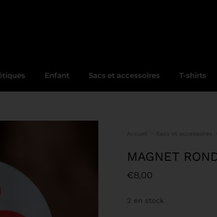
tiques
Enfant
Sacs et accessoires
T-shirts
Accueil
Sacs et accessoires
Vous êtes ici :
MAGNET ROND
€
8,00
2 en stock