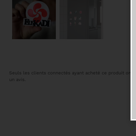
Seuls les clients connectés ayant acheté ce produit ont la
un avis.