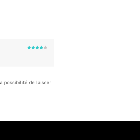
Note
4
sur 5
 possibilité de laisser