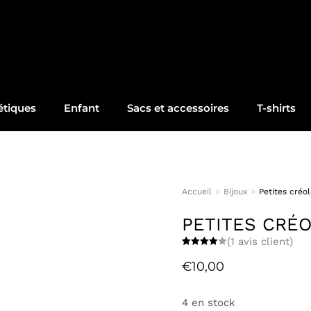
tiques
Enfant
Sacs et accessoires
T-shirts
Accueil
Bijoux
Petites créo
Vous êtes ici :
PETITES CRÉ
(
1
avis client)
Noté
1
4.00
€
10,00
sur 5
basé
sur
notation
4 en stock
client