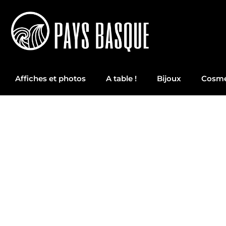
Affiches et photos
A table !
Bijoux
Cosmé