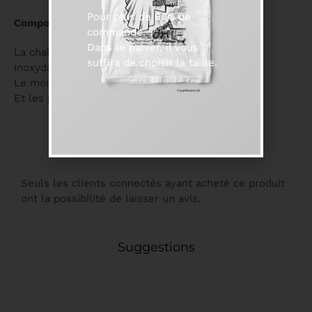
Pour plus de 60€ de
Composition :
commande.
Dans le panier, il vous
La chaîne, les tiges et les anneaux sont en acier
suffira de choisir la taille.
inoxydable.
Le mousqueton en zinc.
Et les perles sont en verre et nacre.
Seuls les clients connectés ayant acheté ce produit
ont la possibilité de laisser un avis.
Suggestions