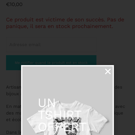
€
10,00
Ce produit est victime de son succès. Pas de
panique, il sera en stock prochainement.
Artisane depuis 33 ans Marie Hermange fabrique des
bijoux à Biarritz.
UN
En matières naturelles, perles de verre ou métal avec
TSHIRT
des matériaux de qualité dans une démarche éthique
et écologique.
OFFERT
Dans les couleurs du pays basque.