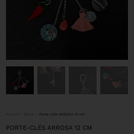
Accueil
Bijoux
Porte-clés ARROSA 12 cm
Vous êtes ici :
PORTE-CLÉS ARROSA 12 CM