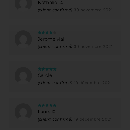
Note
5
sur
Nathalie D.
5
(client confirmé)
30 novembre 2021
Note
4
Jerome vial
sur 5
(client confirmé)
30 novembre 2021
Note
5
sur
Carole
5
(client confirmé)
19 décembre 2021
Note
5
sur
Laure R.
5
(client confirmé)
19 décembre 2021