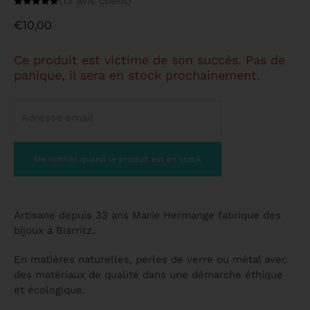
(
13
avis client)
Noté
13
4.92
sur 5
€
10,00
basé sur
notations
client
Ce produit est victime de son succès. Pas de
panique, il sera en stock prochainement.
Artisane depuis 33 ans Marie Hermange fabrique des
bijoux à Biarritz.
En matières naturelles, perles de verre ou métal avec
des matériaux de qualité dans une démarche éthique
et écologique.