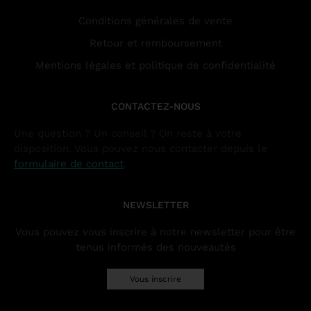
Conditions générales de vente
Retour et remboursement
Mentions légales et politique de confidentialité
CONTACTEZ-NOUS
Une question ? Un conseil ? On reste à votre
disposition. Vous pouvez nous contacter depuis le
formulaire de contact
.
NEWSLETTER
Vous pouvez vous inscrire à notre newsletter pour être
tenus informés des nouveautés
Vous inscrire