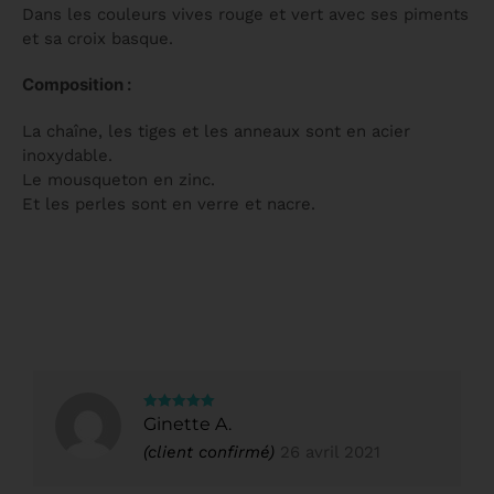
Dans les couleurs vives rouge et vert avec ses piments
et sa croix basque.
Composition :
La chaîne, les tiges et les anneaux sont en acier
inoxydable.
Le mousqueton en zinc.
Et les perles sont en verre et nacre.
Note
5
sur
Ginette A.
5
(client confirmé)
26 avril 2021