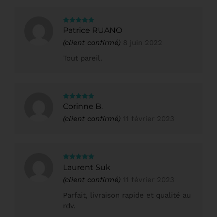
Note
5
sur
Patrice RUANO
5
(client confirmé)
8 juin 2022
Tout pareil.
Note
5
sur
Corinne B.
5
(client confirmé)
11 février 2023
Note
5
sur
Laurent Suk
5
(client confirmé)
11 février 2023
Parfait, livraison rapide et qualité au
rdv.