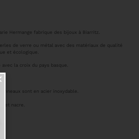
rie Hermange fabrique des bijoux à Biarritz.
perles de verre ou métal avec des matériaux de qualité
ue et écologique.
 avec la croix du pays basque.
es anneaux sont en acier inoxydable.
re et nacre.