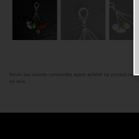
Seuls les clients connectés ayant acheté ce produit ont la
un avis.