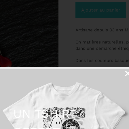
Ajouter au panier
Artisane depuis 33 ans Ma
En matières naturelles, 
dans une démarche éthiq
Dans les couleurs basque
Composition :
La chaîne, les tiges et l
Le mousqueton en zinc.
Et les perles sont en ver
UN TSHIRT