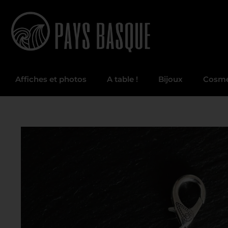
Affiches et photos
A table !
Bijoux
Cosmé