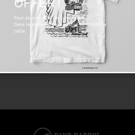
OFFERT
Pour plus de 60€ de commande.
Dans le panier, il vous suffira de choisir la
taille.
 possibilité de laisser