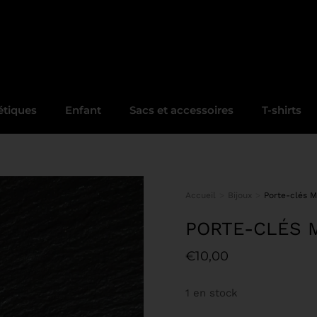
tiques
Enfant
Sacs et accessoires
T-shirts
Accueil
Bijoux
Porte-clés 
Vous êtes ici :
PORTE-CLÉS 
€
10,00
1 en stock