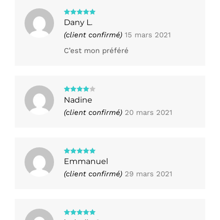
Note
5
sur
Dany L.
5
(client confirmé)
15 mars 2021
C’est mon préféré
Note
4
Nadine
sur 5
(client confirmé)
20 mars 2021
Note
5
sur
Emmanuel
5
(client confirmé)
29 mars 2021