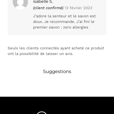
Note
5
sur
isabelle S.
5
(client confirmé)
13 février 2023
J’adore la senteur et le savon est
doux. Je recommande. J’ai fini le
premier savon : zero allergies
Seuls les clients connectés ayant acheté ce produit
ont la possibilité de laisser un avis.
Suggestions