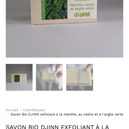
Accueil
Cosmétiques
Vous êtes ici :
Savon Bio DJINN exfoliant à la menthe, au cèdre et à l’argile verte
SAVON BIO DJINN EXFOLIANT À LA