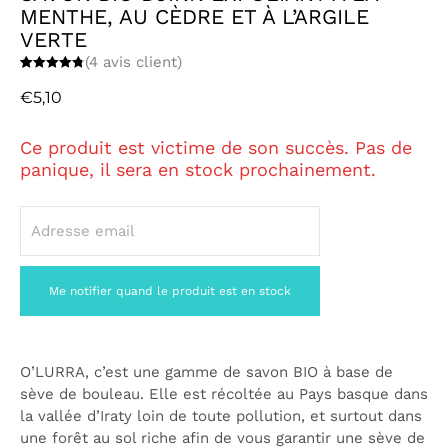
MENTHE, AU CÈDRE ET À L’ARGILE
VERTE
(
4
avis client)
Noté
4
4.75
sur 5
€
5,10
basé sur
notations
client
Ce produit est victime de son succès. Pas de
panique, il sera en stock prochainement.
O’LURRA, c’est une gamme de savon BIO à base de
sève de bouleau. Elle est récoltée au Pays basque dans
la vallée d’Iraty loin de toute pollution, et surtout dans
une forêt au sol riche afin de vous garantir une sève de