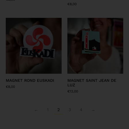
€
8,00
MAGNET ROND EUSKADI
MAGNET SAINT JEAN DE
LUZ
€
8,00
€
12,00
←
1
2
3
4
→