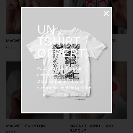
UN
TSHIRT
MAGNET ESPADRILLE
MAGNET ESPADRILLES
€
8,00
€
8,00
OFFERT
Pour plus de 60€ de
commande.
Dans le panier, il vous
suffira de choisir la taille.
MAGNET FRONTON
MAGNET ROND CROIX
BASQUE
€
8,00