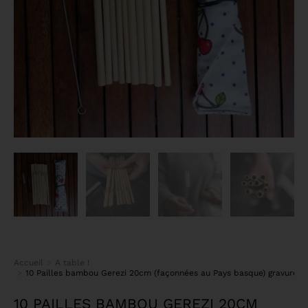
Accueil
A table !
Vous êtes ici :
10 Pailles bambou Gerezi 20cm (façonnées au Pays basque) gravure vill
10 PAILLES BAMBOU GEREZI 20CM