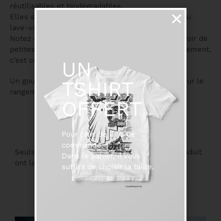
réutilisables et biodégradables.
Elles sont très solides, vous pouvez les passer au
lave-vaisselle sans aucun soucis.
Notez qu’il s’agit d’un produit naturel, il peut y avoir de
petites traces noires, les diamètres varient légèrement,
c’est ce qui fait leur charme
UN
Un goupillon de nettoyage et une jolie housse pour le
TSHIRT
rangement sont inclus dans ce pack .
OFFERT
Pour plus de 60€ de
commande.
Seuls les clients connectés ayant acheté ce produit
Dans le panier, il vous
ont la possibilité de laisser un avis.
suffira de choisir la taille.
Suggestions