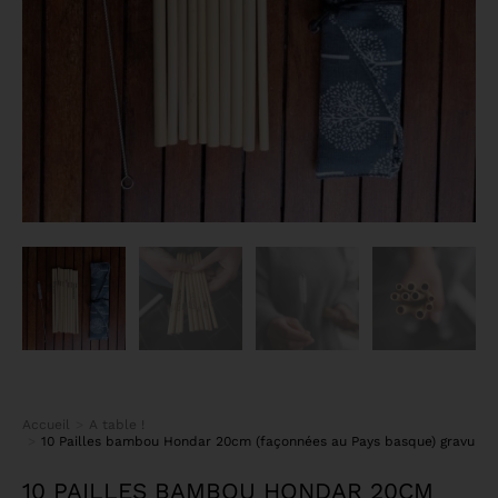
Accueil
A table !
Vous êtes ici :
10 Pailles bambou Hondar 20cm (façonnées au Pays basque) gravure vil
10 PAILLES BAMBOU HONDAR 20CM