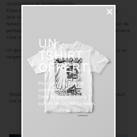
réutilisables et biodégradables.
Elles sont très solides, vous pouvez les passer au
lave-vaisselle sans aucun soucis.
Notez qu’il s’agit d’un produit naturel, il peut y avoir de
petites traces noires, les diamètres varient légèrement,
c’est ce qui fait leur charme
UN
Un goupillon de nettoyage et une jolie housse pour le
TSHIRT
rangement sont inclus dans ce pack .
OFFERT
Pour plus de 60€ de
commande.
Seuls les clients connectés ayant acheté ce produit
Dans le panier, il vous
ont la possibilité de laisser un avis.
suffira de choisir la taille.
Suggestions