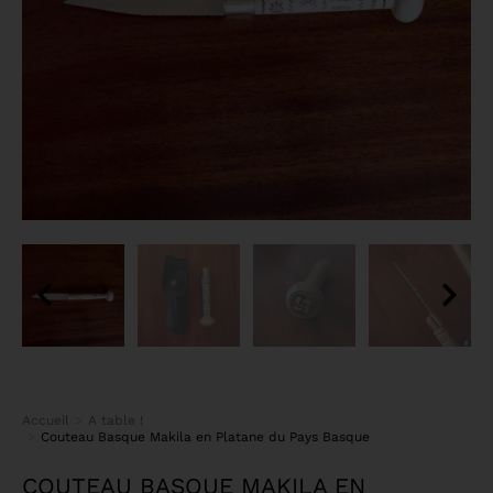
Accueil
A table !
Vous êtes ici :
Couteau Basque Makila en Platane du Pays Basque
COUTEAU BASQUE MAKILA EN