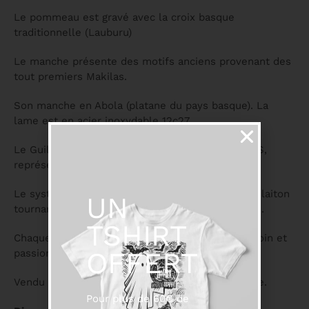
Le pommeau est gravé avec la croix basque
traditionnelle (Lauburu)
Le manche présente des motifs anciens provenant des
tout premiers Makilas.
Son manche en Abola (platane du pays basque). La
lame est en acier inoxydable 12c27.
Le Guillochage sur le dos de la lame avec ses 7 S,
représente les 7 provinces Basques.
Le système du Couteau Makila est une virole en laiton
UN
tournante qui bloque la lame en position ouverte.
TSHIRT
Chaque couteau est façonné et assemblé avec soin et
OFFERT
passion, ce qui lui donne un caractère unique.
Vendu avec sa pochette en cuir avec croix basque.
Pour plus de 60€ de