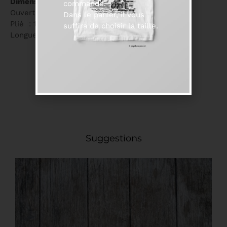
Dimensions :
commande.
Ouvert : 22 cm
Dans le panier, il vous
Plié : 12,5 cm
suffira de choisir la taille.
Longueur de la lame : 9,5 cm
Suggestions