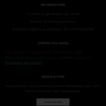
INFORMATIONS
Conditions générales de vente
Retour et remboursement
Mentions légales et politique de confidentialité
CONTACTEZ-NOUS
Une question ? Un conseil ? On reste à votre
disposition. Vous pouvez nous contacter depuis le
formulaire de contact
.
NEWSLETTER
Vous pouvez vous inscrire à notre newsletter pour être
tenus informés des nouveautés
Vous inscrire