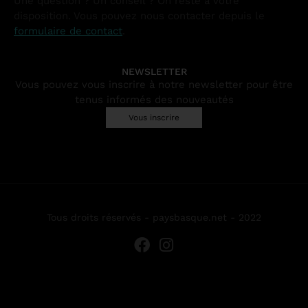
Une question ? Un conseil ? On reste à votre
disposition. Vous pouvez nous contacter depuis le
formulaire de contact
.
NEWSLETTER
Vous pouvez vous inscrire à notre newsletter pour être
tenus informés des nouveautés
Vous inscrire
Tous droits réservés - paysbasque.net - 2022