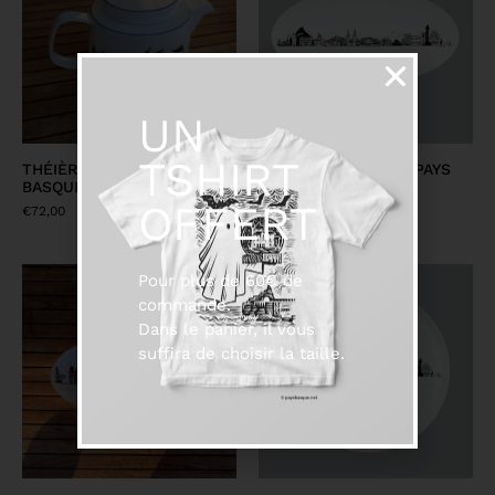
UN
TSHIRT
THÉIÈRE PLAGE PAYS
GRAND PLAT OVALE PAYS
BASQUE
BASQUE
OFFERT
€
72,00
€
40,00
Pour plus de 60€ de
commande.
Dans le panier, il vous
suffira de choisir la taille.