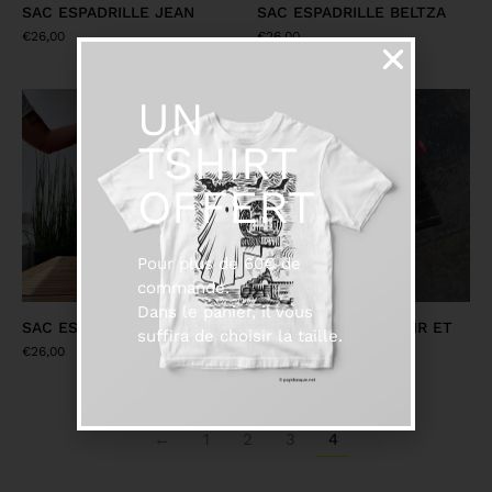
SAC ESPADRILLE JEAN
SAC ESPADRILLE BELTZA
€
26,00
€
26,00
UN
TSHIRT
OFFERT
Pour plus de 60€ de
commande.
Dans le panier, il vous
SAC ESPADRILLE ECRU
POCHETTE SURF NOIR ET
suffira de choisir la taille.
BLANC
€
26,00
€
23,00
←
1
2
3
4