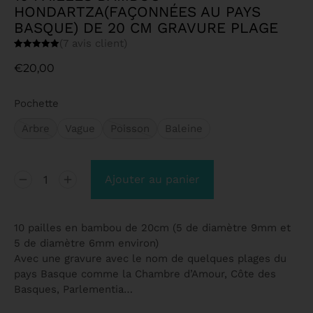
HONDARTZA(FAÇONNÉES AU PAYS
BASQUE) DE 20 CM GRAVURE PLAGE
(
7
avis client)
Noté
7
5.00
sur 5 basé
€
20,00
sur
notations
client
Pochette
Arbre
Vague
Poisson
Baleine
Ajouter au panier
10 pailles en bambou de 20cm (5 de diamètre 9mm et
5 de diamètre 6mm environ)
Avec une gravure avec le nom de quelques plages du
pays Basque comme la Chambre d’Amour, Côte des
Basques, Parlementia…