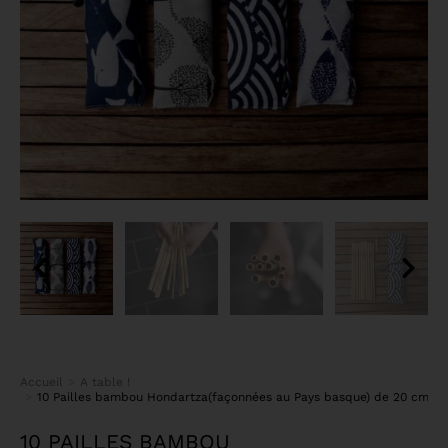
Accueil
A table !
Vous êtes ici :
10 Pailles bambou Hondartza(façonnées au Pays basque) de 20 cm gr
10 PAILLES BAMBOU