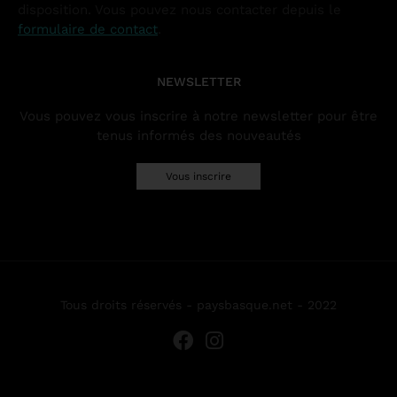
disposition. Vous pouvez nous contacter depuis le
formulaire de contact
.
NEWSLETTER
Vous pouvez vous inscrire à notre newsletter pour être
tenus informés des nouveautés
Vous inscrire
Tous droits réservés - paysbasque.net - 2022