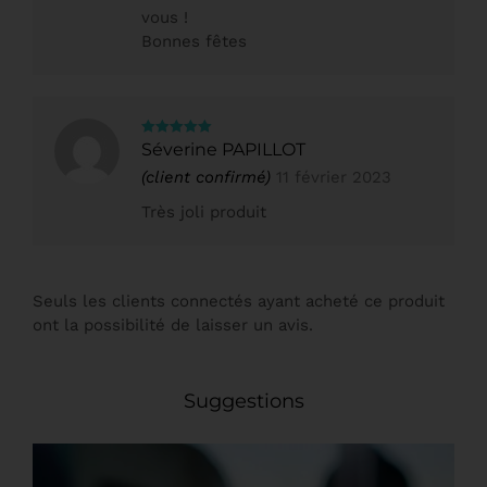
vous !
Bonnes fêtes
Note
5
sur
Séverine PAPILLOT
5
(client confirmé)
11 février 2023
Très joli produit
Seuls les clients connectés ayant acheté ce produit
ont la possibilité de laisser un avis.
Suggestions