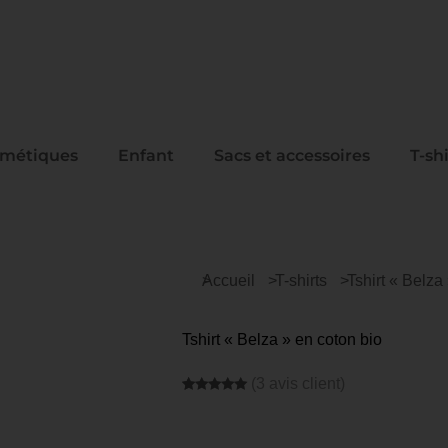
métiques
Enfant
Sacs et accessoires
T-sh
Vous êtes ici :
Accueil
T-shirts
Tshirt « Belza
Tshirt « Belza » en coton bio
(
3
avis client)
Noté
3
5.00
sur 5 basé
sur
notations