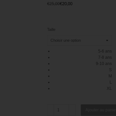
€
25,00
€
20,00
client
Taille
5-6 ans
7-8 ans
9-10 ans
S
M
L
XL
Ajouter au panie