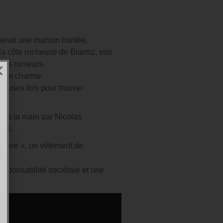
 serait une maison hantée.
a côte rocheuse de Biarritz, son
ses rumeurs.
à son charme.
reuses fois pour trouver
ée à la main par Nicolas
ne).
sitive », un vêtement de
sponsabilité sociétale et une