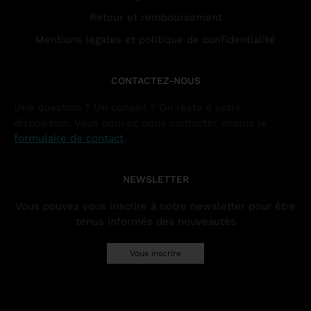
Retour et remboursement
Mentions légales et politique de confidentialité
CONTACTEZ-NOUS
Une question ? Un conseil ? On reste à votre
disposition. Vous pouvez nous contacter depuis le
formulaire de contact
.
NEWSLETTER
Vous pouvez vous inscrire à notre newsletter pour être
tenus informés des nouveautés
Vous inscrire