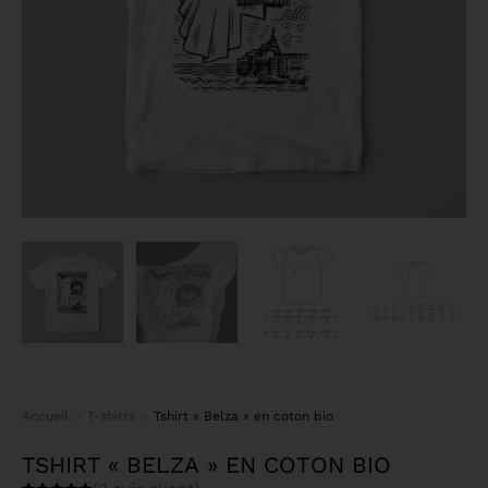
Accueil
T-shirts
Tshirt « Belza » en coton bio
Vous êtes ici :
TSHIRT « BELZA » EN COTON BIO