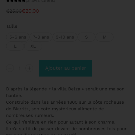
(
3
avis client)
Noté
3
5.00
sur 5 basé
€
25,00
€
20,00
sur
notations
client
Taille
5-6 ans
7-8 ans
9-10 ans
S
M
L
XL
Ajouter au panier
D’après la légende « la villa Belza » serait une maison
hantée.
Construite dans les années 1800 sur la côte rocheuse
de Biarritz, son coté mystérieux alimente de
nombreuses rumeurs.
Ce qui n’enlève en rien pour autant à son charme.
Il m’a suffit de passer devant de nombreuses fois pour