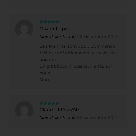
Note
5
sur
Olivier Lopez
5
(client confirmé)
23 décembre 2020
Les t-shirts sont cool. Commande
facile, expédition avec le suivie de
qualité.
Un p’tit bout d’ Euskal Herria sur
nous.
Merci
Note
5
sur
Claude MAUVAIS
5
(client confirmé)
30 novembre 2021