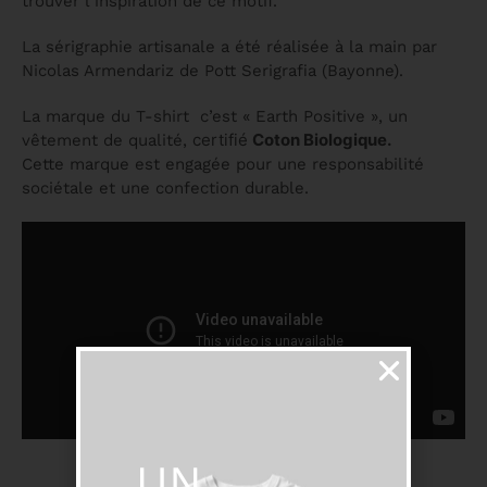
trouver l’inspiration de ce motif.
La sérigraphie artisanale a été réalisée à la main par
Nicolas Armendariz de Pott Serigrafia (Bayonne).
La marque du T-shirt c’est « Earth Positive », un
certifié
Coton Biologique.
vêtement de qualité,
Cette marque est engagée pour une responsabilité
sociétale et une confection durable.
UN